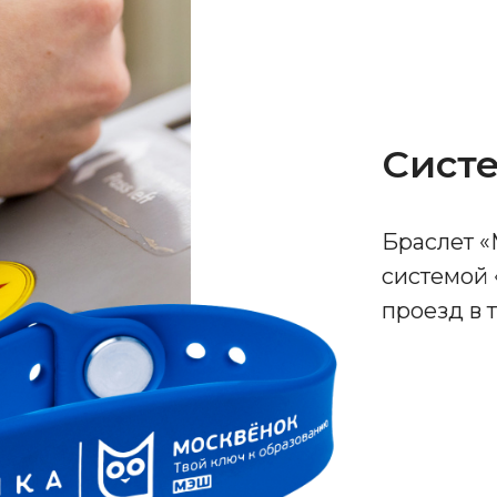
Сист
Браслет 
системой 
проезд в 