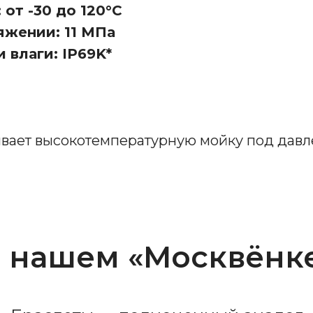
от -30 до 120°C
яжении: 11 МПа
 влаги: IP69K*
ивает высокотемпературную мойку под дав
 нашем «Москвёнк