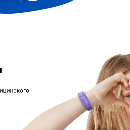
л
дицинского