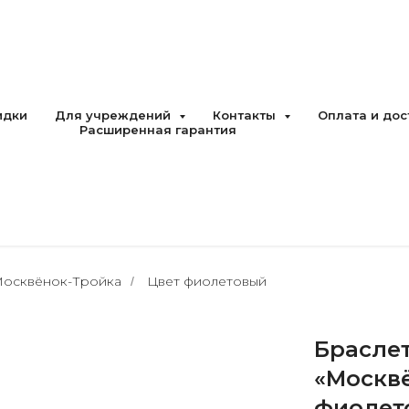
идки
Для учреждений
Контакты
Оплата и до
Расширенная гарантия
Москвёнок-Тройка
Цвет фиолетовый
/
Брасле
«Москвё
фиолет